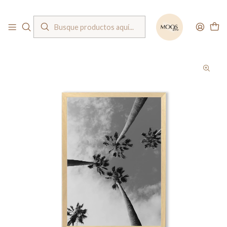
Bienvenido a nuestra tienda
Inicio
Cuadros
Cuadros fotografías
Cuadro / Palm tree