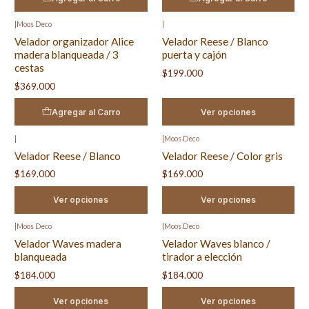
|
Moos Deco
|
Velador organizador Alice
Velador Reese / Blanco
madera blanqueada / 3
puerta y cajón
cestas
$199.000
$369.000
Agregar al Carro
Ver opciones
|
|
Moos Deco
Velador Reese / Blanco
Velador Reese / Color gris
$169.000
$169.000
Ver opciones
Ver opciones
|
Moos Deco
|
Moos Deco
Velador Waves madera
Velador Waves blanco /
blanqueada
tirador a elección
$184.000
$184.000
Ver opciones
Ver opciones