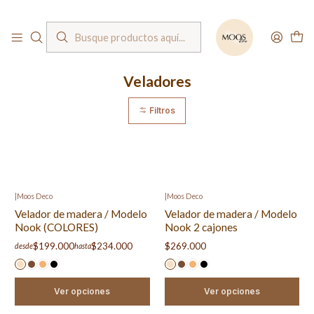
Bienvenido a nuestra tienda
Inicio
Muebles
Veladores
Veladores
Filtros
|
Moos Deco
|
Moos Deco
Velador de madera / Modelo
Velador de madera / Modelo
Nook (COLORES)
Nook 2 cajones
$199.000
$234.000
$269.000
desde
hasta
Ver opciones
Ver opciones