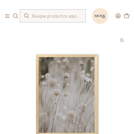
Bienvenido a nuestra tienda
Inicio
Cuadros
Cuadros fotografías
Cuadro / Dandelion