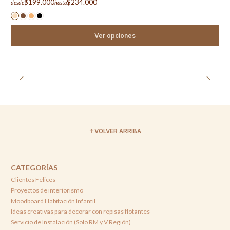
$199.000
$234.000
desde
hasta
Ver opciones
VOLVER ARRIBA
CATEGORÍAS
Clientes Felices
Proyectos de interiorismo
Moodboard Habitación Infantil
Ideas creativas para decorar con repisas flotantes
Servicio de Instalación (Solo RM y V Región)