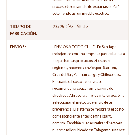
proceso de ensamble de esquinas en 45º
obteniendo así un mueble estético.
TIEMPO DE
20 a 25 DÍAS HÁBILES
FABRICACIÓN:
ENVÍOS :
| ENVÍOS A TODO CHILE | En Santiago
trabajamos con una empresa particular para
despachar tus productos. Si estás en
regiones, hacemos envios por: Starken,
Cruz del Sur, Pullman cargo y Chilexpress.
En cuanto al costo del envío, te
recomendaría cotizar en la página de
checkout. Ahí podrás ingresar tu dirección y
seleccionar el método de envío de tu
preferencia. El sistema te mostrará el costo
correspondiente antes de finalizar tu
compra. También puedes retirar directo en
nuestro taller ubicado en Talagante, una vez