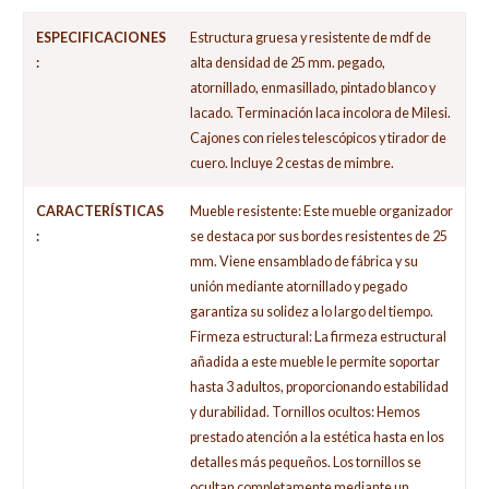
ESPECIFICACIONES
Estructura gruesa y resistente de mdf de
:
alta densidad de 25 mm. pegado,
atornillado, enmasillado, pintado blanco y
lacado. Terminación laca incolora de Milesi.
Cajones con rieles telescópicos y tirador de
cuero. Incluye 2 cestas de mimbre.
CARACTERÍSTICAS
Mueble resistente: Este mueble organizador
:
se destaca por sus bordes resistentes de 25
mm. Viene ensamblado de fábrica y su
unión mediante atornillado y pegado
garantiza su solidez a lo largo del tiempo.
Firmeza estructural: La firmeza estructural
añadida a este mueble le permite soportar
hasta 3 adultos, proporcionando estabilidad
y durabilidad. Tornillos ocultos: Hemos
prestado atención a la estética hasta en los
detalles más pequeños. Los tornillos se
ocultan completamente mediante un