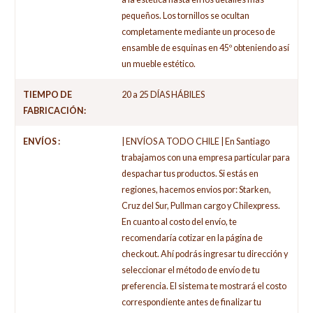
pequeños. Los tornillos se ocultan
completamente mediante un proceso de
ensamble de esquinas en 45º obteniendo así
un mueble estético.
TIEMPO DE
20 a 25 DÍAS HÁBILES
FABRICACIÓN:
ENVÍOS :
| ENVÍOS A TODO CHILE | En Santiago
trabajamos con una empresa particular para
despachar tus productos. Si estás en
regiones, hacemos envios por: Starken,
Cruz del Sur, Pullman cargo y Chilexpress.
En cuanto al costo del envío, te
recomendaría cotizar en la página de
checkout. Ahí podrás ingresar tu dirección y
seleccionar el método de envío de tu
preferencia. El sistema te mostrará el costo
correspondiente antes de finalizar tu