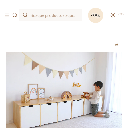
Bienvenido a nuestra tienda
Inicio
Muebles
Organizadores
Mueble organizador base de madera / cajones con ruedas (opción 2 / 3 / 4
/ 5 / 6 cajones)