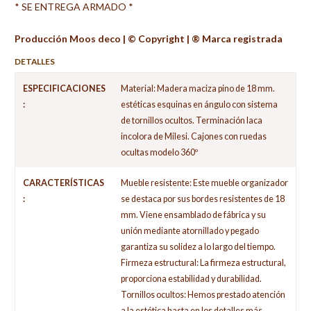
* SE ENTREGA ARMADO *
Producción Moos deco | ©️ Copyright | ®️ Marca registrada
DETALLES
ESPECIFICACIONES
Material: Madera maciza pino de 18 mm.
:
estéticas esquinas en ángulo con sistema
de tornillos ocultos. Terminación laca
incolora de Milesi. Cajones con ruedas
ocultas modelo 360º
CARACTERÍSTICAS
Mueble resistente: Este mueble organizador
:
se destaca por sus bordes resistentes de 18
mm. Viene ensamblado de fábrica y su
unión mediante atornillado y pegado
garantiza su solidez a lo largo del tiempo.
Firmeza estructural: La firmeza estructural,
proporciona estabilidad y durabilidad.
Tornillos ocultos: Hemos prestado atención
a la estética hasta en los detalles más