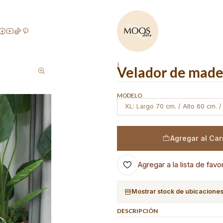
Bienvenido a nuestra tienda
Inicio
Productos de Stock
Velador de madera / Modelo Nook XL STOCK
|
Velador de mad
MODELO
XL: Largo 70 cm. / Alto 60 cm. 
Agregar al Car
Agregar a la lista de favo
Mostrar stock de ubicacione
DESCRIPCIÓN