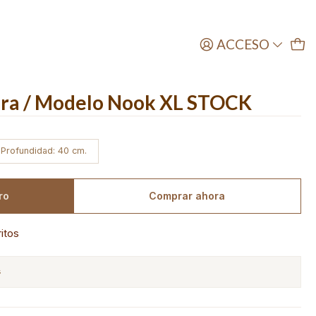
ACCESO
era / Modelo Nook XL STOCK
/ Profundidad: 40 cm.
ro
Comprar ahora
ritos
s