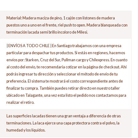
Material: Madera maciza de pino, 1 cajón con listones de madera
puestos uno a uno en el frente, riel push to open. Madera blanqueada con
terminación lacada semi brillo incoloro de Milesi.
| ENVÍOS A TODO CHILE | En Santiago trabajamos con una empresa
particular para despachar tus productos. Si estás en regiones, hacemos
envios por: Starken, Cruz del Sur, Pullman cargo y Chilexpress. En cuanto
al costo del envío, te recomendaría cotizar en la página de checkout. Ahí
podrás ingresar tu dirección y seleccionar el método de envío de tu
preferencia. El sistema te mostrará el costo correspondiente antes de
finalizar tu compra. También puedes retirar directo en nuestro taller
ubicado en Talagante, una vez esta listo el pedido nos contactamos para
realizar el retiro.
Las superficies lacadas tienen una gran ventaja a diferencia de otras
terminaciones. La laca ejerce una capa protectora contra el polvo, la
humedad y los líquidos.