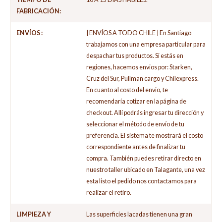
FABRICACIÓN:
ENVÍOS :
| ENVÍOS A TODO CHILE | En Santiago
trabajamos con una empresa particular para
despachar tus productos. Si estás en
regiones, hacemos envios por: Starken,
Cruz del Sur, Pullman cargo y Chilexpress.
En cuanto al costo del envio, te
recomendaría cotizar en la página de
checkout. Allí podrás ingresar tu dirección y
seleccionar el método de envío de tu
preferencia. El sistema te mostrará el costo
correspondiente antes de finalizar tu
compra. También puedes retirar directo en
nuestro taller ubicado en Talagante, una vez
esta listo el pedido nos contactamos para
realizar el retiro.
LIMPIEZA Y
Las superficies lacadas tienen una gran