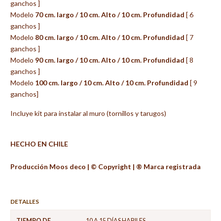
ganchos ]
Modelo
70 c
m. largo / 10 cm. Alto / 10 cm. Profundidad
[ 6
ganchos ]
Modelo
8
0 c
m. largo / 10 cm. Alto / 10 cm. Profundidad
[ 7
ganchos ]
Modelo
90 c
m. largo / 10 cm. Alto / 10 cm. Profundidad
[ 8
ganchos ]
Modelo
100 c
m. largo / 10 cm. Alto / 10 cm. Profundidad
[ 9
ganchos]
Incluye kit para instalar al muro (tornillos y tarugos)
HECHO EN CHILE
Producción Moos deco | ©️ Copyright | ®️ Marca registrada
DETALLES
TIEMPO DE
10 A 15 DÍAS HABILES.