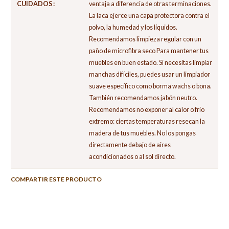
CUIDADOS :
ventaja a diferencia de otras terminaciones.
La laca ejerce una capa protectora contra el
polvo, la humedad y los líquidos.
Recomendamos limpieza regular con un
paño de microfibra seco Para mantener tus
muebles en buen estado. Si necesitas limpiar
manchas difíciles, puedes usar un limpiador
suave específico como borma wachs o bona.
También recomendamos jabón neutro.
Recomendamos no exponer al calor o frío
extremo: ciertas temperaturas resecan la
madera de tus muebles. No los pongas
directamente debajo de aires
acondicionados o al sol directo.
COMPARTIR ESTE PRODUCTO