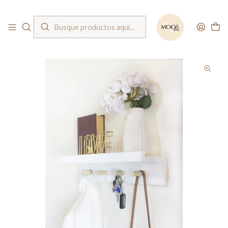
Bienvenido a nuestra tienda
Inicio
Repisas / Percheros
Repisa colgador RIBE BLANCO / perchero