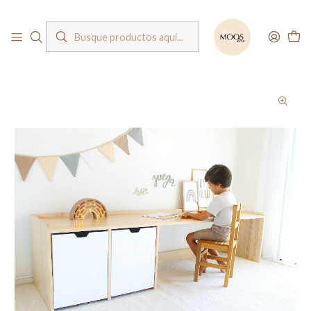
Bienvenido a nuestra tienda
Inicio
Muebles
Escritorios
Mueble escritorio con bordes madera blanqueada / 2 cajones con ruedas