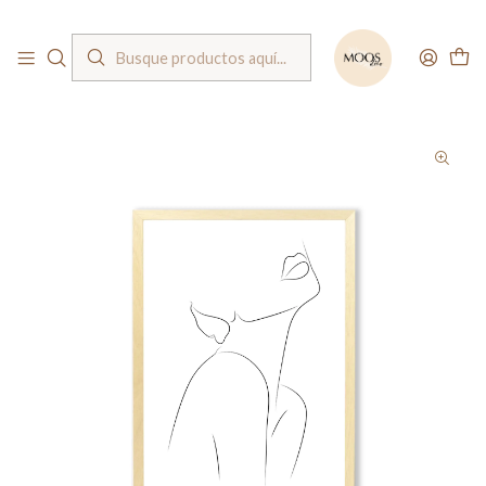
Bienvenido a nuestra tienda
Inicio
Cuadros
Line art
Cuadro silueta mujer / estilo minimalista / Escoge la medida