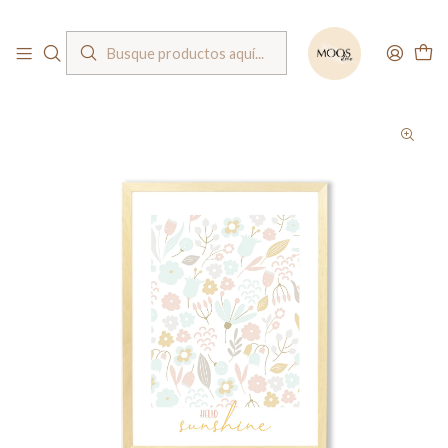
Bienvenido a nuestra tienda
Inicio
Cuadros
Cuadros infantiles
Cuadro floral