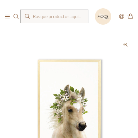
Bienvenido a nuestra tienda
Inicio
Cuadros
Cuadros infantiles
Cuadro / caballo con corona de flores