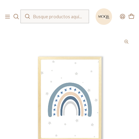
Bienvenido a nuestra tienda
Inicio
Cuadros
Cuadros infantiles
Cuadro arcoíris azul